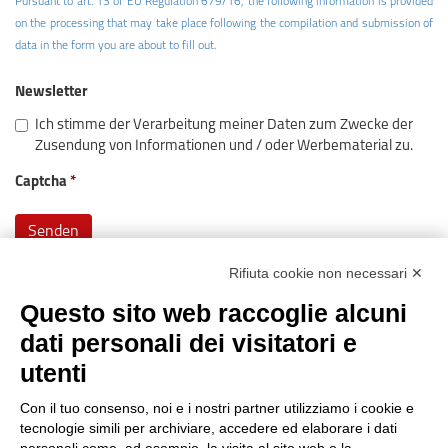
Pursuant to art. 13 of EU Regulation 679/16, the following information is provided
on the processing that may take place following the compilation and submission of
data in the form you are about to fill out.
Newsletter
Ich stimme der Verarbeitung meiner Daten zum Zwecke der
Zusendung von Informationen und / oder Werbematerial zu.
Captcha
Rifiuta cookie non necessari ✕
Questo sito web raccoglie alcuni
dati personali dei visitatori e
utenti
Reg. Impr. C.C.I.A.A. 01996640239
R.E.A. 210602
Con il tuo consenso, noi e i nostri partner utilizziamo i cookie e
Cod. Fisc. e
P. IVA 01996640239
tecnologie simili per archiviare, accedere ed elaborare i dati
Capitale Sociale 1.500.000 i.v.