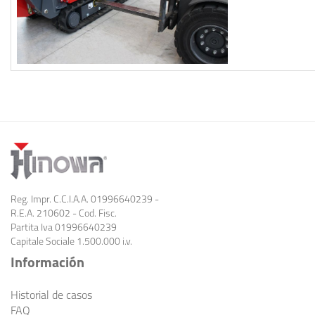
Reg. Impr. C.C.I.A.A. 01996640239 -
R.E.A. 210602 - Cod. Fisc.
Partita Iva 01996640239
Capitale Sociale 1.500.000 i.v.
Información
Historial de casos
FAQ