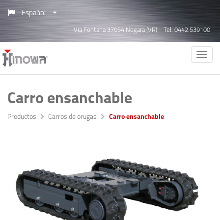
Español
Via Fontana 37054 Nogara (VR)
Tel. 0442.539100
Carro ensanchable
Productos
Carros de orugas
Carro ensanchable