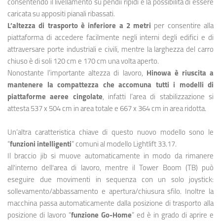
consentendo il livellamento su pendii ripidi e la possibilità di essere
caricata su appositi pianali ribassati.
L’altezza di trasporto è inferiore a 2 metri
per consentire alla
piattaforma di accedere facilmente negli interni degli edifici e di
attraversare porte industriali e civili, mentre la larghezza del carro
chiuso è di soli 120 cm e 170 cm una volta aperto.
Nonostante l’importante altezza di lavoro,
Hinowa è riuscita a
mantenere la compattezza che accomuna tutti i modelli di
piattaforme aeree cingolate
, infatti l’area di stabilizzazione si
attesta 537 x 504 cm in area totale e 667 x 364 cm in area ridotta.
Un’altra caratteristica chiave di questo nuovo modello sono le
“
funzioni intelligenti
” comuni al modello Lightlift 33.17.
Il braccio jib si muove automaticamente in modo da rimanere
all'interno dell'area di lavoro, mentre il Tower Boom (TB) può
eseguire due movimenti in sequenza con un solo joystick:
sollevamento/abbassamento e apertura/chiusura sfilo. Inoltre la
macchina passa automaticamente dalla posizione di trasporto alla
posizione di lavoro “
funzione Go-Home
” ed è in grado di aprire e