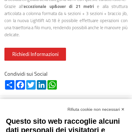
Grazie all'
eccezionale up&over di 21 metri
e alla struttura
articolata a colonna formata da 4 sezioni + 3 sezioni + braccio jib,
con la nuova Lightlift 40.18 è possibile effettuare operazioni con
una traiettoria a filo muro, rendendo possibili anche le manovre più
delicate.
Richiedi Informazioni
Condividi sui Social
Share
Facebook
Twitter
LinkedIn
WhatsApp
Rifiuta cookie non necessari ✕
Questo sito web raccoglie alcuni
dati personali dei visitatori e
Reg. Impr. C.C.I.A.A. 01996640239