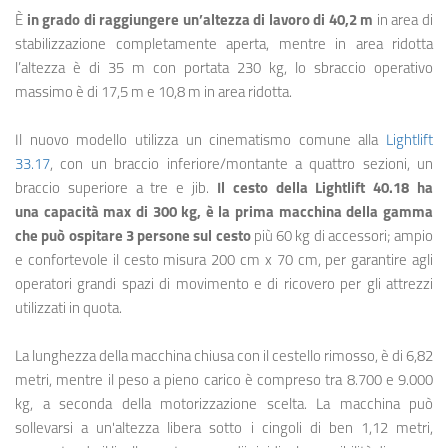
È
in grado di raggiungere un’altezza di lavoro di 40,2 m
in area di
stabilizzazione completamente aperta, mentre in area ridotta
l’altezza è di 35 m con portata 230 kg, lo sbraccio operativo
massimo è di 17,5 m e 10,8 m in area ridotta.
Il nuovo modello utilizza un cinematismo comune alla
Lightlift
33.17
, con un braccio inferiore/montante a quattro sezioni, un
braccio superiore a tre e jib.
Il cesto della Lightlift 40.18 ha
una capacità max di 300 kg,
è la prima macchina della gamma
che può ospitare 3 persone sul cesto
più 60 kg di accessori; ampio
e confortevole il cesto misura 200 cm x 70 cm, per garantire agli
operatori grandi spazi di movimento e di ricovero per gli attrezzi
utilizzati in quota.
La lunghezza della macchina chiusa con il cestello rimosso, è di 6,82
metri, mentre il peso a pieno carico è compreso tra 8.700 e 9.000
kg, a seconda della motorizzazione scelta. La macchina può
sollevarsi a un'altezza libera sotto i cingoli di ben 1,12 metri,