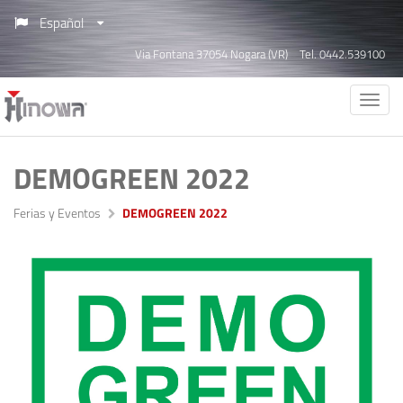
Español
Via Fontana 37054 Nogara (VR)
Tel. 0442.539100
DEMOGREEN 2022
Ferias y Eventos
DEMOGREEN 2022