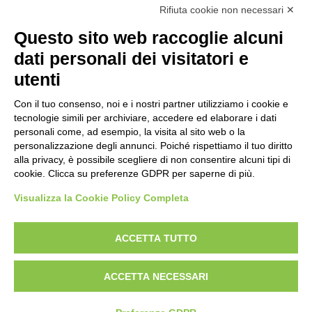
Rifiuta cookie non necessari ✕
Questo sito web raccoglie alcuni
dati personali dei visitatori e
utenti
Reg. Impr. C.C.I.A.A. 01996640239 -
R.E.A. 210602 - Cod. Fisc.
Con il tuo consenso, noi e i nostri partner utilizziamo i cookie e
Partita Iva 01996640239
tecnologie simili per archiviare, accedere ed elaborare i dati
Capitale Sociale 1.500.000 i.v.
personali come, ad esempio, la visita al sito web o la
personalizzazione degli annunci. Poiché rispettiamo il tuo diritto
Información
alla privacy, è possibile scegliere di non consentire alcuni tipi di
cookie. Clicca su preferenze GDPR per saperne di più.
Historial de casos
FAQ
Visualizza la Cookie Policy Completa
Sectores de aplicación
ACCETTA TUTTO
Productos
Plataformas aéreas
ACCETTA NECESSARI
Minidúmperes
Transpaletas