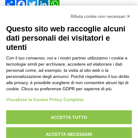
Share
Facebook
Twitter
LinkedIn
WhatsApp
Rifiuta cookie non necessari ✕
Questo sito web raccoglie alcuni
dati personali dei visitatori e
utenti
Reg. Impr. C.C.I.A.A. 01996640239 -
R.E.A. 210602 - Cod. Fisc.
Con il tuo consenso, noi e i nostri partner utilizziamo i cookie e
Partita Iva 01996640239
tecnologie simili per archiviare, accedere ed elaborare i dati
Capitale Sociale 1.500.000 i.v.
personali come, ad esempio, la visita al sito web o la
personalizzazione degli annunci. Poiché rispettiamo il tuo diritto
Información
alla privacy, è possibile scegliere di non consentire alcuni tipi di
cookie. Clicca su preferenze GDPR per saperne di più.
Historial de casos
FAQ
Visualizza la Cookie Policy Completa
Sectores de aplicación
ACCETTA TUTTO
Productos
Plataformas aéreas
ACCETTA NECESSARI