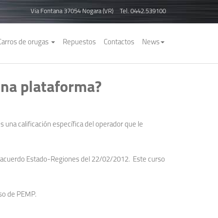
Via Fontana 37054 Nogara (VR)
Tel. 0442.539100
Carros de orugas
Repuestos
Contactos
News
 una plataforma?
es una calificación específica del operador que le
l acuerdo Estado-Regiones del 22/02/2012. Este curso
uso de PEMP.