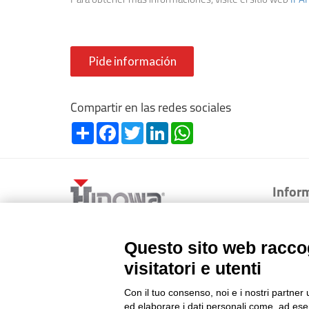
Para obtener más informaciones, visite el sitio web
IPA
Pide información
Compartir en las redes sociales
Share
Facebook
Twitter
LinkedIn
WhatsApp
Infor
Historia
Reg. Impr. C.C.I.A.A. 01996640239 -
FAQ
Questo sito web raccog
R.E.A. 210602 - Cod. Fisc.
Sectores
Partita Iva 01996640239
visitatori e utenti
Capitale Sociale 1.500.000 i.v.
Con il tuo consenso, noi e i nostri partner 
ed elaborare i dati personali come, ad esem