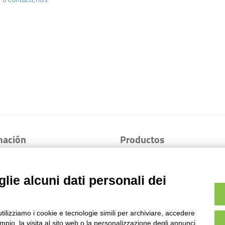
F
o
contáctenos
.
mación
Productos
l de casos
Plataformas aéreas
Minidúmperes
lie alcuni dati personali dei
 de aplicación
Transpaletas
Carros de orugas
utilizziamo i cookie e tecnologie simili per archiviare, accedere
pio, la visita al sito web o la personalizzazione degli annunci.