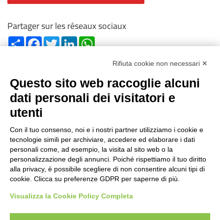
Partager sur les réseaux sociaux
Share
Facebook
Twitter
LinkedIn
WhatsApp
Rifiuta cookie non necessari ✕
Questo sito web raccoglie alcuni
dati personali dei visitatori e
utenti
Reg. Impr. C.C.I.A.A. 01996640239
R.E.A. 210602
Con il tuo consenso, noi e i nostri partner utilizziamo i cookie e
Cod. Fisc. e P. IVA 01996640239
tecnologie simili per archiviare, accedere ed elaborare i dati
Capitale Sociale 1.500.000 i.v.
personali come, ad esempio, la visita al sito web o la
personalizzazione degli annunci. Poiché rispettiamo il tuo diritto
Information
alla privacy, è possibile scegliere di non consentire alcuni tipi di
cookie. Clicca su preferenze GDPR per saperne di più.
Histoire de cas
FAQ
Visualizza la Cookie Policy Completa
Secteurs d’utilisation