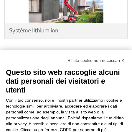
Système lithium ion
Rifiuta cookie non necessari ✕
Questo sito web raccoglie alcuni
dati personali dei visitatori e
utenti
Reg. Impr. C.C.I.A.A. 01996640239
R.E.A. 210602
Con il tuo consenso, noi e i nostri partner utilizziamo i cookie e
Cod. Fisc. e P. IVA 01996640239
tecnologie simili per archiviare, accedere ed elaborare i dati
Capitale Sociale 1.500.000 i.v.
personali come, ad esempio, la visita al sito web o la
personalizzazione degli annunci. Poiché rispettiamo il tuo diritto
Information
alla privacy, è possibile scegliere di non consentire alcuni tipi di
cookie. Clicca su preferenze GDPR per saperne di più.