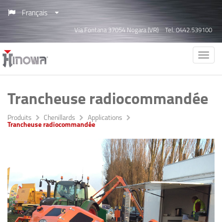
Français
Via Fontana 37054 Nogara (VR)
Tel. 0442.539100
Trancheuse radiocommandée
Produits
Chenillards
Applications
Trancheuse radiocommandée