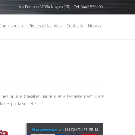
Via Fontana 37054 Nogara (VR)
Tel. 0442.539100
Chenillards
Pièces détachées
Contacts
News
nes pour le travail en hauteur et le terrassement. Dans
ites par la société.