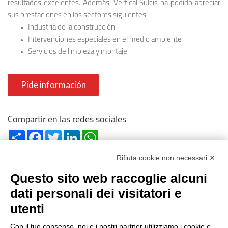
resultados excelentes. Además, Vertical Sulcis ha podido apreciar
sus prestaciones en los sectores siguientes:
Industria de la construcción
Intervenciones especiales en el medio ambiente
Servicios de limpieza y montaje
Pide información
Compartir en las redes sociales
Share
Facebook
Twitter
LinkedIn
WhatsApp
Rifiuta cookie non necessari ✕
Questo sito web raccoglie alcuni
dati personali dei visitatori e
utenti
Reg. Impr. C.C.I.A.A. 01996640239 -
R.E.A. 210602 - Cod. Fisc.
Con il tuo consenso, noi e i nostri partner utilizziamo i cookie e