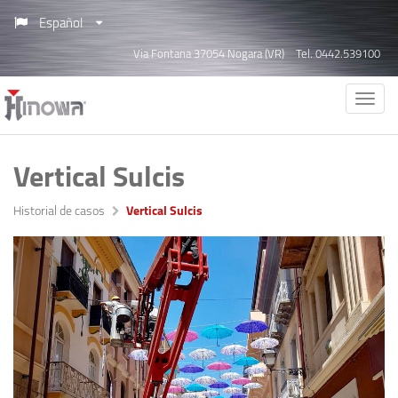
Español
Via Fontana 37054 Nogara (VR)
Tel. 0442.539100
Vertical Sulcis
Historial de casos
Vertical Sulcis