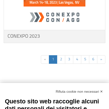
CONEXPO 2023
«
1
2
3
4
5
6
»
Rifiuta cookie non necessari ✕
Questo sito web raccoglie alcuni
dati personali dei visitatori e
Reg. Impr. C.C.I.A.A. 01996640239