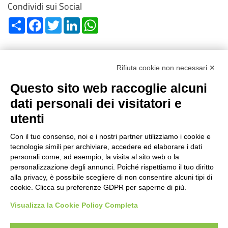
Condividi sui Social
Share
Facebook
Twitter
LinkedIn
WhatsApp
Rifiuta cookie non necessari ✕
Questo sito web raccoglie alcuni
dati personali dei visitatori e
Reg. Impr. C.C.I.A.A. 01996640239
R.E.A. 210602
utenti
Cod. Fisc. e P. IVA 01996640239
Capitale Sociale 1.500.000 i.v.
Con il tuo consenso, noi e i nostri partner utilizziamo i cookie e
Informazioni
tecnologie simili per archiviare, accedere ed elaborare i dati
personali come, ad esempio, la visita al sito web o la
personalizzazione degli annunci. Poiché rispettiamo il tuo diritto
Case History
alla privacy, è possibile scegliere di non consentire alcuni tipi di
FAQ
cookie. Clicca su preferenze GDPR per saperne di più.
Settori di utilizzo
Privacy (GDPR – Reg. U.E. 679/16)
Visualizza la Cookie Policy Completa
Codice Etico e MOGC