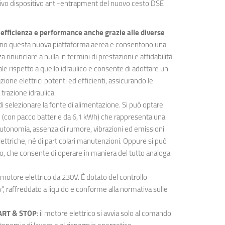
ativo dispositivo anti-entrapment del nuovo cesto DSE
fficienza e performance anche grazie alle diverse
ono questa nuova piattaforma aerea e consentono una
 rinunciare a nulla in termini di prestazioni e affidabilità:
le rispetto a quello idraulico e consente di adottare un
razione elettrici potenti ed efficienti, assicurando le
razione idraulica.
 di selezionare la fonte di alimentazione. Si può optare
 (con pacco batterie da 6,1 kWh) che rappresenta una
utonomia, assenza di rumore, vibrazioni ed emissioni
lettriche, né di particolari manutenzioni. Oppure si può
o, che consente di operare in maniera del tutto analoga
l motore elettrico da 230V. È dotato del controllo
, raffreddato a liquido e conforme alla normativa sulle
ART & STOP
: il motore elettrico si avvia solo al comando