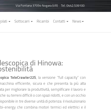
Via Fontana 37054 Nogara (VR)
Tel. 0442.539100
golati
Sottocarri
Ricambi
Contatti
News
lescopica di Hinowa:
ostenibilità
copica TeleCrawler22S
, la versione “full capacity” con
macchina efficiente, sicura e che presenta la più alta
a per migliorare la produttività, semplificare il lavoro e
e su terreni difficili o con spazi ridotti, e con un occhio
isponibile in tre diverse unità di potenza: il rivoluzionario
bi-energy che combina motori termici ed elettrici e il