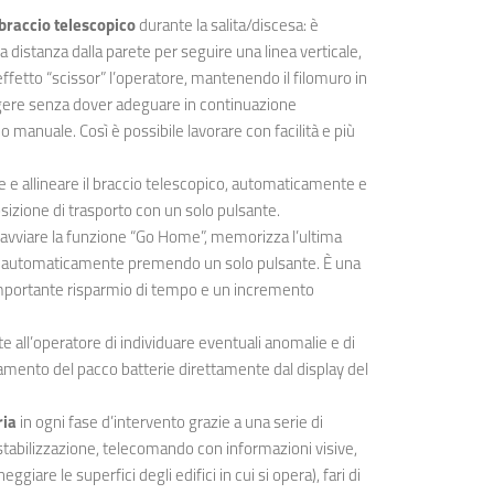
braccio telescopico
durante la salita/discesa: è
 distanza dalla parete per seguire una linea verticale,
 effetto “scissor” l’operatore, mantenendo il filomuro in
lgere senza dover adeguare in continuazione
 manuale. Così è possibile lavorare con facilità e più
e e allineare il braccio telescopico, automaticamente e
osizione di trasporto con un solo pulsante.
i avviare la funzione “Go Home”, memorizza l’ultima
rci automaticamente premendo un solo pulsante. È una
mportante risparmio di tempo e un incremento
 all’operatore di individuare eventuali anomalie e di
namento del pacco batterie direttamente dal display del
ria
in ogni fase d’intervento grazie a una serie di
‐stabilizzazione, telecomando con informazioni visive,
ggiare le superfici degli edifici in cui si opera), fari di