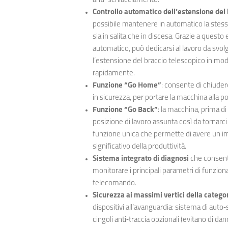
anti-schiacciamento.
Controllo automatico dell’estensione del 
possibile mantenere in automatico la stessa
sia in salita che in discesa. Grazie a questo
automatico, può dedicarsi al lavoro da svo
l’estensione del braccio telescopico in modo
rapidamente.
Funzione “Go Home”
: consente di chiuder
in sicurezza, per portare la macchina alla p
Funzione “Go Back”
: la macchina, prima d
posizione di lavoro assunta così da torna
funzione unica che permette di avere un i
significativo della produttività.
Sistema integrato di diagnosi
che consente
monitorare i principali parametri di funzio
telecomando.
Sicurezza ai massimi vertici della catego
dispositivi all’avanguardia: sistema di auto
cingoli anti‐traccia opzionali (evitano di danne