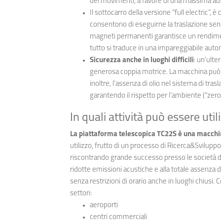
dei movimenti, a favore di una massima aut
Il sottocarro della versione “full electric”, è
consentono di eseguirne la traslazione senza
magneti permanenti garantisce un rendimento 
tutto si traduce in una impareggiabile auto
Sicurezza anche in luoghi difficili
: un’ulter
generosa coppia motrice. La macchina può l
inoltre, l’assenza di olio nel sistema di tras
garantendo il rispetto per l’ambiente (“zero
In quali attività può essere util
La piattaforma telescopica TC22S è una macchi
utilizzo, frutto di un processo di Ricerca&Svilup
riscontrando grande successo presso le società di
ridotte emissioni acustiche e alla totale assenza di
senza restrizioni di orario anche in luoghi chiusi. 
settori:
aeroporti
centri commerciali