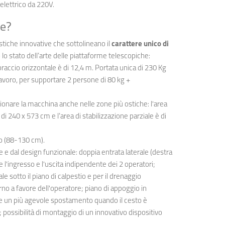
lettrico da 220V.
he?
tiche innovative che sottolineano il
carattere unico di
lo stato dell’arte delle piattaforme telescopiche:
raccio orizzontale è di 12,4 m. Portata unica di 230 Kg
lavoro, per supportare 2 persone di 80 kg +
ionare la macchina anche nelle zone più ostiche: l'area
di 240 x 573 cm e l’area di stabilizzazione parziale è di
o (88-130 cm).
 e dal design funzionale: doppia entrata laterale (destra
 l'ingresso e l'uscita indipendente dei 2 operatori;
le sotto il piano di calpestio e per il drenaggio
rno a favore dell'operatore; piano di appoggio in
ire un più agevole spostamento quando il cesto è
 possibilità di montaggio di un innovativo dispositivo