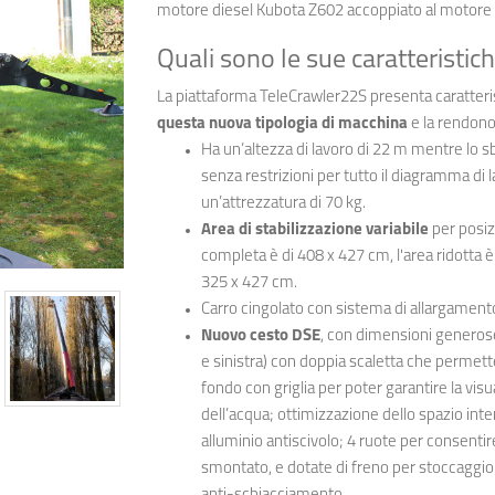
motore diesel Kubota Z602 accoppiato al motore e
Quali sono le sue caratteristic
La piattaforma TeleCrawler22S presenta caratteris
questa nuova tipologia di macchina
e la rendono 
Ha un’altezza di lavoro di 22 m mentre lo sb
senza restrizioni per tutto il diagramma di 
un’attrezzatura di 70 kg.
Area di stabilizzazione variabile
per posiz
completa è di 408 x 427 cm, l'area ridotta è 
325 x 427 cm.
Carro cingolato con sistema di allargament
Nuovo cesto DSE
, con dimensioni generose
e sinistra) con doppia scaletta che permette
fondo con griglia per poter garantire la visua
dell’acqua; ottimizzazione dello spazio inte
alluminio antiscivolo; 4 ruote per consent
smontato, e dotate di freno per stoccaggio;