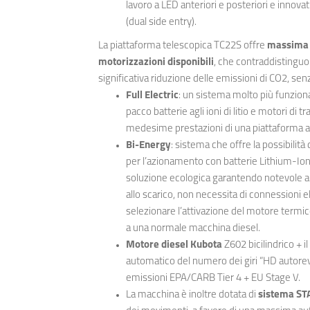
lavoro a LED anteriori e posteriori e innov
(dual side entry).
La piattaforma telescopica TC22S offre
massima e
motorizzazioni disponibili
, che contraddistingu
significativa riduzione delle emissioni di CO2, senza
Full Electric
: un sistema molto più funziona
pacco batterie agli ioni di litio e motori di t
medesime prestazioni di una piattaforma a t
Bi-Energy
: sistema che offre la possibilità
per l’azionamento con batterie Lithium-Ion
soluzione ecologica garantendo notevole a
allo scarico, non necessita di connessioni e
selezionare l’attivazione del motore termic
a una normale macchina diesel.
Motore diesel Kubota
Z602 bicilindrico + i
automatico del numero dei giri “HD autorev”
emissioni EPA/CARB Tier 4 + EU Stage V.
La macchina è inoltre dotata di
sistema ST