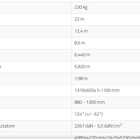
230 kg
22 m
12,4 m
8,6 m
6,440 m
o
5,820 m
1,98 m
1310x655x h.1100 mm
880 - 1300 mm
124° (+/- 62°)
2
lizzatore
2267 daN - 5,5 daN/cm
4080x4270 mm (2415x5730 mm