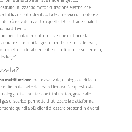
onomia di lavoro e al risparmio energetico.
 costruito utilizzando motori di trazione elettrici che
 l’utilizzo di olio idraulico. La tecnologia con motore a
più elevato rispetto a quelli elettrici tradizionali. Il
nomia di lavoro.
iore peculiarità dei motori di trazione elettrici è la
avorare su terreni fangosi e pendenze considerevoli,
lazione elimina totalmente il rischio di perdite sul terreno,
 leakage”).
izzata?
na multifunzione
molto avanzata, ecologica e di facile
po continuo da parte del team Hinowa. Per questo sta
 noleggio. L'alimentazione Lithium-Ion, grazie alle
 gas di scarico, permette di utilizzare la piattaforma
Consente quindi a più clienti di essere presenti in diversi