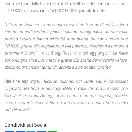
dentro e fuori dalle filare del frutteto. Nell’arco del periodo di lavoro,
il TP1800 trasporta circa 14'000/15'000 quintali di mele.
“
Il terreno dove crescono i nostri meli, è un terreno di argilla e limo
che nei periodi freddi o piovosi diventa paragonabile ad una colla,
perfino i trattori hanno difficoltà a muoversi, ma con i nostri due
TP1800, grazie alla cingolatura e alla potenza, riusciamo a portare a
termine il lavoro
” - dice il sig. Rossi che poi aggiunge: “
Le filare
sono lunghe circa 500 metri e grazie alla scelta del modello veloce,
abbiamo diminuito i tempi di raccolta e aumentato i profitti
”.
Alla fine aggiunge: “
Ricordo quando, nel 2009, vidi il Transpallet
cingolato alla fiera di Gonzaga (MN) e capii che era il mezzo che
faceva al caso mio. Ad oggi ancora non c’è un mezzo paragonabile,
siamo contenti della scelta e confermiamo la nostra fiducia nella
ditta Hinowa
”.
Condividi sui Social