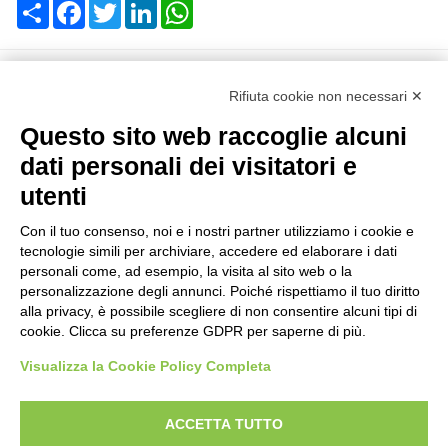
Share
Facebook
Twitter
LinkedIn
WhatsApp
Rifiuta cookie non necessari ✕
Questo sito web raccoglie alcuni
dati personali dei visitatori e
Reg. Impr. C.C.I.A.A. 01996640239
R.E.A. 210602
utenti
Cod. Fisc. e P. IVA 01996640239
Capitale Sociale 1.500.000 i.v.
Con il tuo consenso, noi e i nostri partner utilizziamo i cookie e
Informazioni
tecnologie simili per archiviare, accedere ed elaborare i dati
personali come, ad esempio, la visita al sito web o la
personalizzazione degli annunci. Poiché rispettiamo il tuo diritto
Case History
alla privacy, è possibile scegliere di non consentire alcuni tipi di
FAQ
cookie. Clicca su preferenze GDPR per saperne di più.
Settori di utilizzo
Privacy (GDPR – Reg. U.E. 679/16)
Visualizza la Cookie Policy Completa
Codice Etico e MOGC
ACCETTA TUTTO
Prodotti