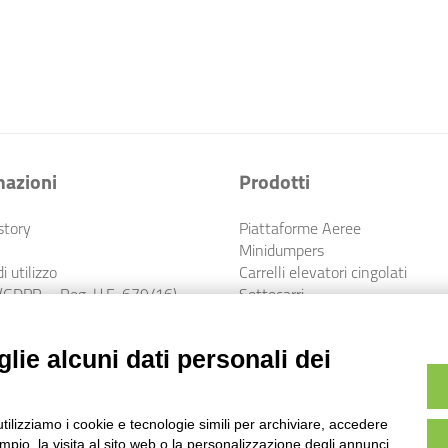
mazioni
Prodotti
story
Piattaforme Aeree
Minidumpers
i utilizzo
Carrelli elevatori cingolati
 (GDPR – Reg. U.E. 679/16)
Sottocarri
Etico e MOGC
lie alcuni dati personali dei
utilizziamo i cookie e tecnologie simili per archiviare, accedere
pio, la visita al sito web o la personalizzazione degli annunci.