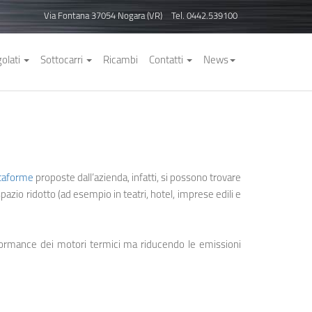
Via Fontana 37054 Nogara (VR)
Tel. 0442.539100
golati
Sottocarri
Ricambi
Contatti
News
ttaforme
proposte dall’azienda, infatti, si possono trovare
pazio ridotto (ad esempio in teatri, hotel, imprese edili e
rformance dei motori termici ma riducendo le emissioni