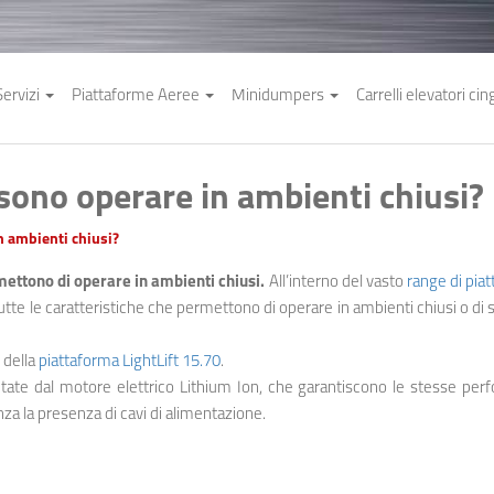
Servizi
Piattaforme Aeree
Minidumpers
Carrelli elevatori cin
sono operare in ambienti chiusi?
n ambienti chiusi?
ettono di operare in ambienti chiusi.
All’interno del vasto
range di pia
tutte le caratteristiche che permettono di operare in ambienti chiusi o di s
 della
piattaforma LightLift 15.70
.
entate dal motore elettrico Lithium Ion, che garantiscono le stesse pe
nza la presenza di cavi di alimentazione.