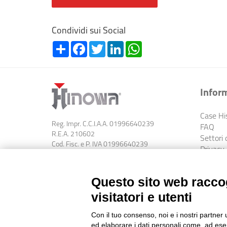
Condividi sui Social
Share
Facebook
Twitter
LinkedIn
WhatsApp
Infor
Case Hi
Reg. Impr. C.C.I.A.A. 01996640239
FAQ
R.E.A. 210602
Settori d
Cod. Fisc. e P. IVA 01996640239
Privacy
Capitale Sociale 1.500.000 i.v.
Codice 
Questo sito web raccog
visitatori e utenti
Con il tuo consenso, noi e i nostri partner 
ed elaborare i dati personali come, ad esem