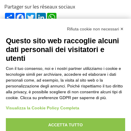
Partager sur les réseaux sociaux
Share
Facebook
Twitter
LinkedIn
WhatsApp
Rifiuta cookie non necessari ✕
Questo sito web raccoglie alcuni
dati personali dei visitatori e
utenti
Reg. Impr. C.C.I.A.A. 01996640239
R.E.A. 210602
Con il tuo consenso, noi e i nostri partner utilizziamo i cookie e
Cod. Fisc. e P. IVA 01996640239
tecnologie simili per archiviare, accedere ed elaborare i dati
Capitale Sociale 1.500.000 i.v.
personali come, ad esempio, la visita al sito web o la
personalizzazione degli annunci. Poiché rispettiamo il tuo diritto
Information
alla privacy, è possibile scegliere di non consentire alcuni tipi di
cookie. Clicca su preferenze GDPR per saperne di più.
Histoire de cas
FAQ
Visualizza la Cookie Policy Completa
Secteurs d’utilisation
ACCETTA TUTTO
Produits