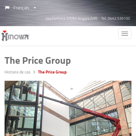
Français
Via Fontana 37054 Nogara (VR)
Tel. 0442.539100
The Price Group
Histoire de cas
The Price Group