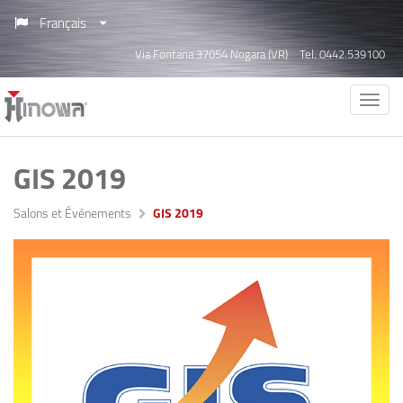
Français
Via Fontana 37054 Nogara (VR)
Tel. 0442.539100
GIS 2019
Salons et Événements
GIS 2019