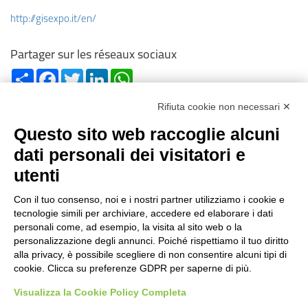
http://gisexpo.it/en/
Partager sur les réseaux sociaux
Share
Facebook
Twitter
LinkedIn
WhatsApp
Rifiuta cookie non necessari ✕
Questo sito web raccoglie alcuni
dati personali dei visitatori e
utenti
Reg. Impr. C.C.I.A.A. 01996640239
R.E.A. 210602
Con il tuo consenso, noi e i nostri partner utilizziamo i cookie e
Cod. Fisc. e P. IVA 01996640239
tecnologie simili per archiviare, accedere ed elaborare i dati
Capitale Sociale 1.500.000 i.v.
personali come, ad esempio, la visita al sito web o la
personalizzazione degli annunci. Poiché rispettiamo il tuo diritto
Information
alla privacy, è possibile scegliere di non consentire alcuni tipi di
cookie. Clicca su preferenze GDPR per saperne di più.
Histoire de cas
FAQ
Visualizza la Cookie Policy Completa
Secteurs d’utilisation