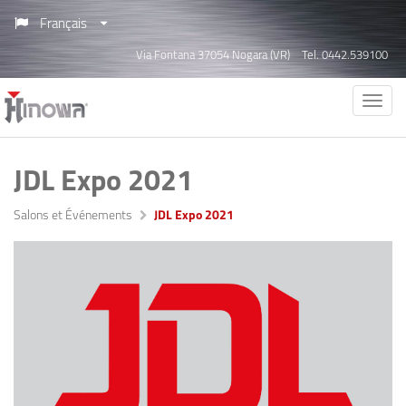
Français
Via Fontana 37054 Nogara (VR)
Tel. 0442.539100
JDL Expo 2021
Salons et Événements
JDL Expo 2021