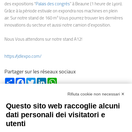
des expositions "
Palais des congrés
“ à Beaune (1 heure de Lyon).
Grâce à la période estivale on expondra nos machines en plein
air. Sur notre stand de 160 m² Vous pourrez trouver les dernières
innovations du secteur et aussi notre camion d’exposition.
Nous Vous attendons sur notre stand A12!
https://jdlexpo.com/
Partager sur les réseaux sociaux
Share
Facebook
Twitter
LinkedIn
WhatsApp
Rifiuta cookie non necessari ✕
Questo sito web raccoglie alcuni
dati personali dei visitatori e
utenti
Reg. Impr. C.C.I.A.A. 01996640239