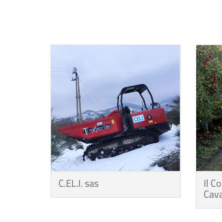
C.EL.I. sas
Il C
Cava