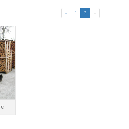
«
1
2
»
re