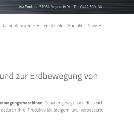
Via Fontana 37054 Nogara (VR)
Tel. 0442.539100
Raupenfahrwerke
Ersatzteile
Kontakt
News
h und zur Erdbewegung von
rdbewegungsmaschinen
. Genauer gesagt handelt es sich
adurch ihre Produktivität steigern und verbesserte