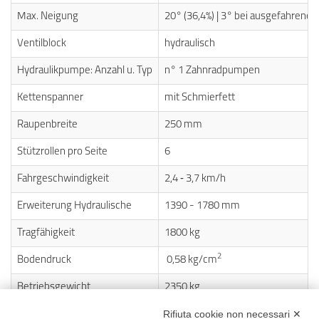
Max. Neigung
20° (36,4%) | 3° bei ausgefahrenen
Ventilblock
hydraulisch
Hydraulikpumpe: Anzahl u. Typ
n° 1 Zahnradpumpen
Kettenspanner
mit Schmierfett
Raupenbreite
250 mm
Stützrollen pro Seite
6
Fahrgeschwindigkeit
2,4 ‐ 3,7 km/h
Erweiterung Hydraulische
1390 - 1780 mm
Tragfähigkeit
1800 kg
2
Bodendruck
0,58 kg/cm
Betriebsgewicht
2350 kg
Rifiuta cookie non necessari ✕