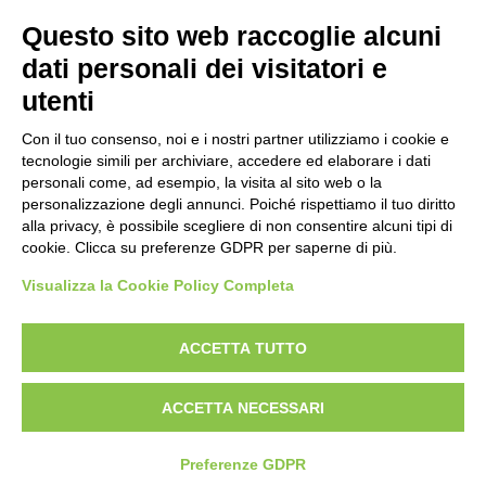
Questo sito web raccoglie alcuni
dati personali dei visitatori e
utenti
Reg. Impr. C.C.I.A.A. 01996640239
R.E.A. 210602
Con il tuo consenso, noi e i nostri partner utilizziamo i cookie e
Cod. Fisc. e
P. IVA 01996640239
tecnologie simili per archiviare, accedere ed elaborare i dati
Capitale Sociale 1.500.000 i.v.
personali come, ad esempio, la visita al sito web o la
personalizzazione degli annunci. Poiché rispettiamo il tuo diritto
Informationen
alla privacy, è possibile scegliere di non consentire alcuni tipi di
cookie. Clicca su preferenze GDPR per saperne di più.
Case History
FAQ
Visualizza la Cookie Policy Completa
Branchen / Anwender
ACCETTA TUTTO
Produkte
Hebebühnen
ACCETTA NECESSARI
Minidumper
Raupentransporter
Preferenze GDPR
Raupenfahrwerke