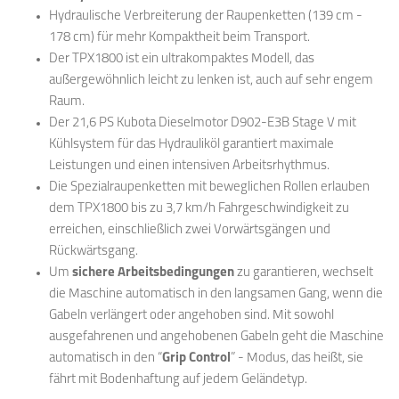
Hydraulische Verbreiterung der Raupenketten (139 cm -
178 cm) für mehr Kompaktheit beim Transport.
Der TPX1800 ist ein ultrakompaktes Modell, das
außergewöhnlich leicht zu lenken ist, auch auf sehr engem
Raum.
Der 21,6 PS Kubota Dieselmotor D902-E3B Stage V mit
Kühlsystem für das Hydrauliköl garantiert maximale
Leistungen und einen intensiven Arbeitsrhythmus.
Die Spezialraupenketten mit beweglichen Rollen erlauben
dem TPX1800 bis zu 3,7 km/h Fahrgeschwindigkeit zu
erreichen, einschließlich zwei Vorwärtsgängen und
Rückwärtsgang.
Um
sichere Arbeitsbedingungen
zu garantieren, wechselt
die Maschine automatisch in den langsamen Gang, wenn die
Gabeln verlängert oder angehoben sind. Mit sowohl
ausgefahrenen und angehobenen Gabeln geht die Maschine
automatisch in den “
Grip Control
” - Modus, das heißt, sie
fährt mit Bodenhaftung auf jedem Geländetyp.