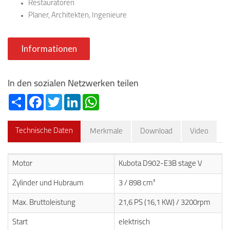
Restauratoren
Planer, Architekten, Ingenieure
Informationen
In den sozialen Netzwerken teilen
Share
Facebook
Twitter
LinkedIn
WhatsApp
Technische Daten
Merkmale
Download
Video
Motor
Kubota D902-E3B stage V
Zylinder und Hubraum
3 / 898 cm³
Max. Bruttoleistung
21,6 PS (16,1 KW) / 3200rpm
Start
elektrisch