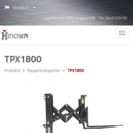
Deutsch
Via Fontana 37054 Nogara (VR)
Tel. 0442.539100
TPX1800
Produkte
Raupentransporter
TPX1800