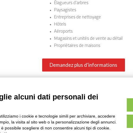
Élagueurs d’arbres
Paysagistes
Entreprises de nettoyage
Hôtels
Aéroports
Magasins et unités de vente au détail
Propriétaires de maisons
Demandez plus d’informations
Partager sur les réseaux sociaux
Share
Facebook
Twitter
LinkedIn
WhatsApp
lie alcuni dati personali dei
utilizziamo i cookie e tecnologie simili per archiviare, accedere
mation
Produits
pio, la visita al sito web o la personalizzazione degli annunci.
, è possibile scegliere di non consentire alcuni tipi di cookie.