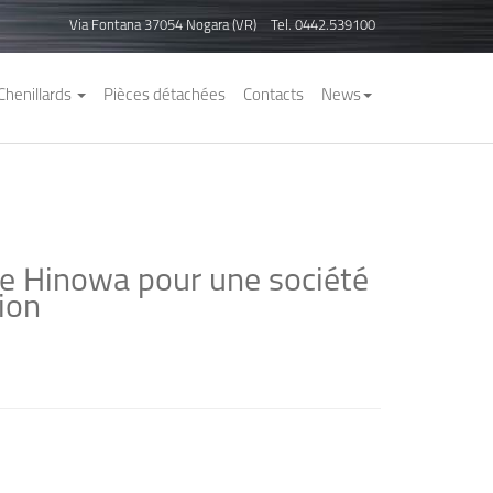
Via Fontana 37054 Nogara (VR)
Tel. 0442.539100
Chenillards
Pièces détachées
Contacts
News
de Hinowa pour une société
ion