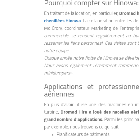
Pourquoi compter sur Hinowa:
En traitant de la location, en particulier,
Dromad hi
chenillées Hinowa
. La collaboration entre les 
Mc Crory, coordinateur Marketing de l’entrepri
commerciale se rendent regulièrement au bur
resserrer les liens personnesl. Ces visites son
notre équipe
Chaque année notre flotte de Hinowa se dévelop
Nous avons également récemment commencé à 
minidumpers
».
Applications et professionne
aériennes
En plus d’avoir utilisé une des machines en in
turbine,
Dromad Hire a loué des nacelles aérie
grand nombre d’applications
. Parmi les princ
par exemple, nous trouvons ce qui suit :
Planificateurs de bâtiments