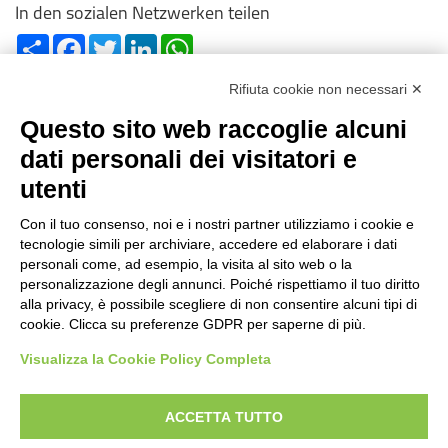
In den sozialen Netzwerken teilen
Share
Facebook
Twitter
LinkedIn
WhatsApp
Rifiuta cookie non necessari ✕
Questo sito web raccoglie alcuni
dati personali dei visitatori e
utenti
Reg. Impr. C.C.I.A.A. 01996640239
R.E.A. 210602
Con il tuo consenso, noi e i nostri partner utilizziamo i cookie e
Cod. Fisc. e
P. IVA 01996640239
tecnologie simili per archiviare, accedere ed elaborare i dati
Capitale Sociale 1.500.000 i.v.
personali come, ad esempio, la visita al sito web o la
personalizzazione degli annunci. Poiché rispettiamo il tuo diritto
Informationen
alla privacy, è possibile scegliere di non consentire alcuni tipi di
cookie. Clicca su preferenze GDPR per saperne di più.
Case History
FAQ
Visualizza la Cookie Policy Completa
Branchen / Anwender
ACCETTA TUTTO
Produkte