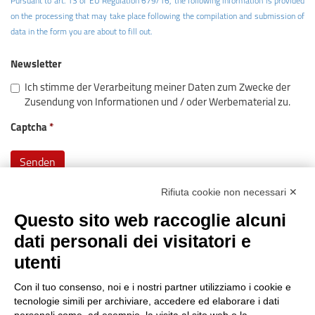
Pursuant to art. 13 of EU Regulation 679/16, the following information is provided
on the processing that may take place following the compilation and submission of
data in the form you are about to fill out.
Newsletter
Ich stimme der Verarbeitung meiner Daten zum Zwecke der
Zusendung von Informationen und / oder Werbematerial zu.
Captcha
Rifiuta cookie non necessari ✕
Questo sito web raccoglie alcuni
dati personali dei visitatori e
utenti
Reg. Impr. C.C.I.A.A. 01996640239
R.E.A. 210602
Con il tuo consenso, noi e i nostri partner utilizziamo i cookie e
Cod. Fisc. e
P. IVA 01996640239
tecnologie simili per archiviare, accedere ed elaborare i dati
Capitale Sociale 1.500.000 i.v.