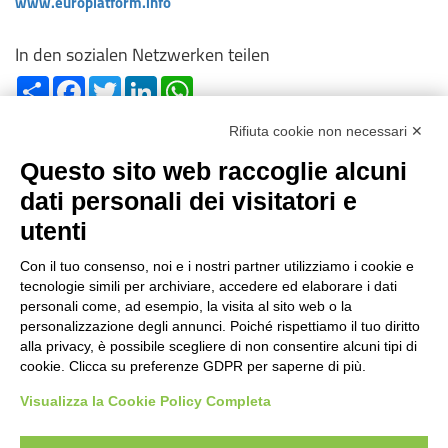
www.europlatform.info​
In den sozialen Netzwerken teilen
Share
Facebook
Twitter
LinkedIn
WhatsApp
Rifiuta cookie non necessari ✕
Questo sito web raccoglie alcuni
dati personali dei visitatori e
utenti
Reg. Impr. C.C.I.A.A. 01996640239
R.E.A. 210602
Con il tuo consenso, noi e i nostri partner utilizziamo i cookie e
Cod. Fisc. e
P. IVA 01996640239
tecnologie simili per archiviare, accedere ed elaborare i dati
Capitale Sociale 1.500.000 i.v.
personali come, ad esempio, la visita al sito web o la
personalizzazione degli annunci. Poiché rispettiamo il tuo diritto
Informationen
alla privacy, è possibile scegliere di non consentire alcuni tipi di
cookie. Clicca su preferenze GDPR per saperne di più.
Case History
FAQ
Visualizza la Cookie Policy Completa
Branchen / Anwender