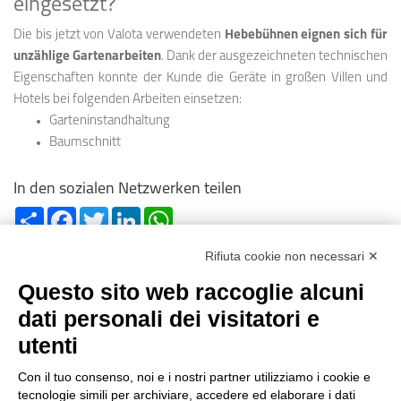
eingesetzt?
Die bis jetzt von Valota verwendeten
Hebebühnen eignen sich für
unzählige Gartenarbeiten
. Dank der ausgezeichneten technischen
Eigenschaften konnte der Kunde die Geräte in großen Villen und
Hotels bei folgenden Arbeiten einsetzen:
Garteninstandhaltung
Baumschnitt
In den sozialen Netzwerken teilen
Share
Facebook
Twitter
LinkedIn
WhatsApp
Rifiuta cookie non necessari ✕
Questo sito web raccoglie alcuni
dati personali dei visitatori e
utenti
Reg. Impr. C.C.I.A.A. 01996640239
R.E.A. 210602
Con il tuo consenso, noi e i nostri partner utilizziamo i cookie e
Cod. Fisc. e
P. IVA 01996640239
tecnologie simili per archiviare, accedere ed elaborare i dati