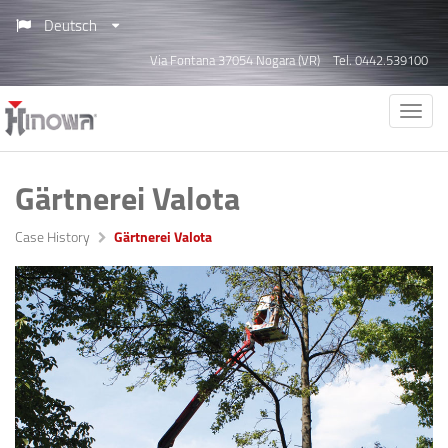
Deutsch
Via Fontana 37054 Nogara (VR)
Tel. 0442.539100
Gärtnerei Valota
Case History
Gärtnerei Valota