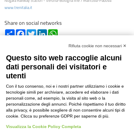
Nogara Railway Station - Verona-Bologna line / Mantova-Padova
www.trenitalia.it
Share on social networks
Share
Facebook
Twitter
LinkedIn
WhatsApp
Rifiuta cookie non necessari ✕
Questo sito web raccoglie alcuni
dati personali dei visitatori e
utenti
Reg. Impr. C.C.I.A.A. 01996640239
R.E.A. 210602
Con il tuo consenso, noi e i nostri partner utilizziamo i cookie e
Cod. Fisc. e
P. IVA 01996640239
tecnologie simili per archiviare, accedere ed elaborare i dati
Capitale Sociale 1.500.000 i.v.
personali come, ad esempio, la visita al sito web o la
personalizzazione degli annunci. Poiché rispettiamo il tuo diritto
Information
alla privacy, è possibile scegliere di non consentire alcuni tipi di
cookie. Clicca su preferenze GDPR per saperne di più.
Case History
FAQ
Visualizza la Cookie Policy Completa
Area of use