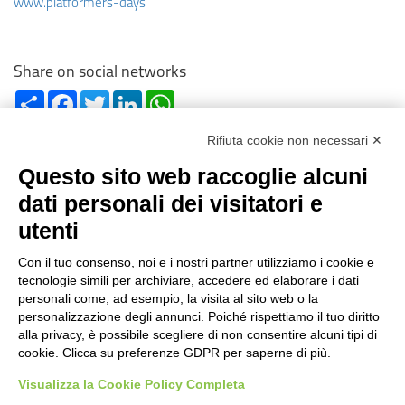
www.platformers-days
Share on social networks
Share
Facebook
Twitter
LinkedIn
WhatsApp
Rifiuta cookie non necessari ✕
Questo sito web raccoglie alcuni
dati personali dei visitatori e
utenti
Reg. Impr. C.C.I.A.A. 01996640239
R.E.A. 210602
Con il tuo consenso, noi e i nostri partner utilizziamo i cookie e
Cod. Fisc. e
P. IVA 01996640239
tecnologie simili per archiviare, accedere ed elaborare i dati
Capitale Sociale 1.500.000 i.v.
personali come, ad esempio, la visita al sito web o la
personalizzazione degli annunci. Poiché rispettiamo il tuo diritto
Information
alla privacy, è possibile scegliere di non consentire alcuni tipi di
cookie. Clicca su preferenze GDPR per saperne di più.
Case History
FAQ
Visualizza la Cookie Policy Completa
Area of use